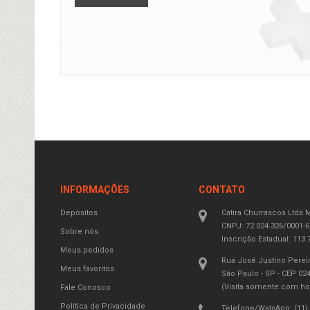
INFORMAÇÕES
CONTATO
Depósitos
Catira
Churrascos Ltda 
CNPJ:
72.024.326/0001-6
Sobre nós
Inscrição Estadual:
113.7
Meus pedidos
Rua José Justino Pereir
Meus favoritos
São Paulo - SP - CEP 02
(Visita somente com ho
Fale Conosco
Política de Privacidade
Telefone/WatsApp: (11)