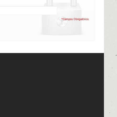
*Campos Obrigatórios
getChildHtml('footer.newsletter'); '?>