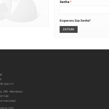
Senha
*
Esqueceu Sua Senha?
ENTRAR
ME
0
87.654.117
a, 330 - Mandaqui
407-140
ra marcada)
 99626-2331