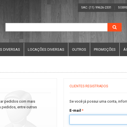
SAC: (11) 99626-2331
SOBR
S DIVERSAS
LOCAÇÕES DIVERSAS
OUTROS
PROMOÇÕES
Á
CLIENTES REGISTRADOS
char pedidos com mais
Se você já possui uma conta, info
 pedidos, entre outras
E-mail
*