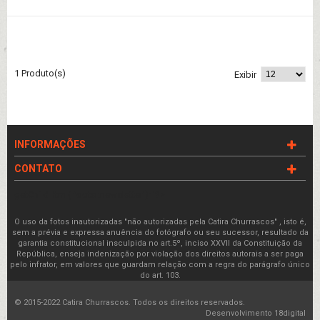
1 Produto(s)
Exibir
INFORMAÇÕES
CONTATO
getChildHtml('footer.newsletter'); '?>
O uso da fotos inautorizadas "não autorizadas pela Catira Churrascos" , isto é,
sem a prévia e expressa anuência do fotógrafo ou seu sucessor, resultado da
garantia constitucional insculpida no art.5º, inciso XXVII da Constituição da
República, enseja indenização por violação dos direitos autorais a ser paga
pelo infrator, em valores que guardam relação com a regra do parágrafo único
do art. 103.
© 2015-2022 Catira Churrascos. Todos os direitos reservados.
Desenvolvimento
18digital