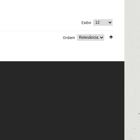
Exibir
Ordem
getChildHtml('footer.newsletter'); '?>