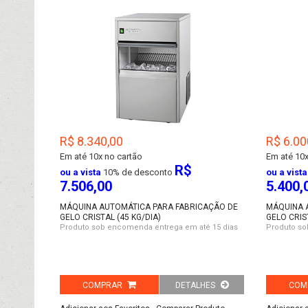
R$ 8.340,00
R$ 6.00
Em até
10x no cartão
Em até
10x
R$
ou a vista
10% de desconto
ou a vista
7.506,00
5.400,
MÁQUINA AUTOMÁTICA PARA FABRICAÇÃO DE
MÁQUINA 
GELO CRISTAL (45 KG/DIA)
GELO CRIS
Produto sob encomenda entrega em até 15 dias
Produto so
COMPRAR
DETALHES
COM