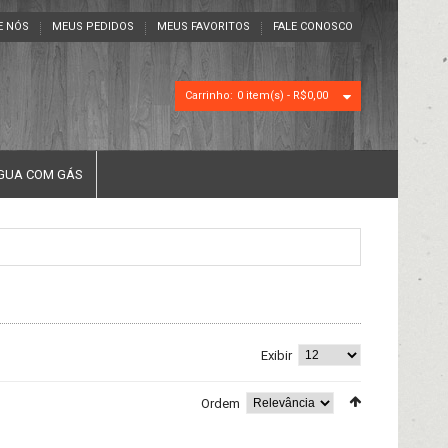
E NÓS
MEUS PEDIDOS
MEUS FAVORITOS
FALE CONOSCO
Carrinho:
0 item(s) -
R$0,00
GUA COM GÁS
Exibir
Ordem