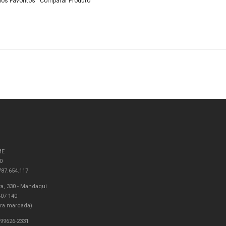
aos Favoritos
Comparar Produto
ME
0
87.654.117
a, 330 - Mandaqui
407-140
ra marcada)
 99626-2331