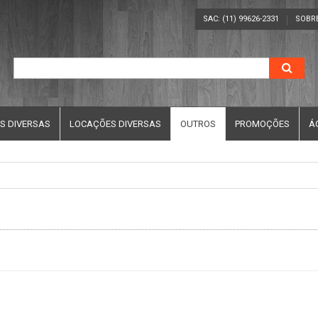
SAC: (11) 99626-2331
SOBR
S DIVERSAS
LOCAÇÕES DIVERSAS
OUTROS
PROMOÇÕES
Á