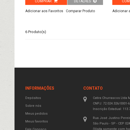
COMPRAR
DETALHES
COM
Adicionar aos Favoritos
Comparar Produto
Adicionar 
6 Produto(s)
INFORMAÇÕES
CONTATO
Depósitos
Catira
Churrascos Ltda 
CNPJ:
72.024.326/0001-6
Sobre nós
Inscrição Estadual:
113.7
Meus pedidos
Rua José Justino Pereir
Meus favoritos
São Paulo - SP - CEP 02
(Visita somente com ho
Fale Conosco