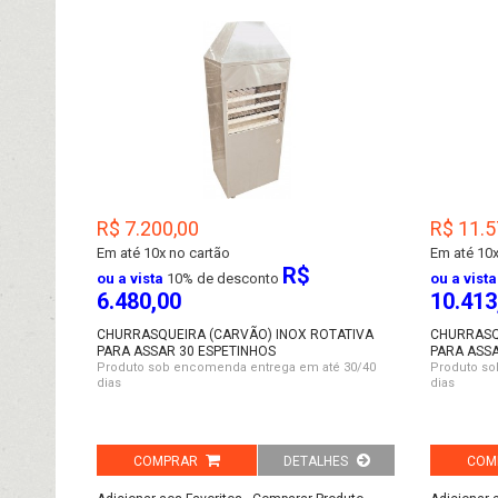
R$ 7.200,00
R$ 11.5
Em até
10x no cartão
Em até
10x
R$
ou a vista
10% de desconto
ou a vista
6.480,00
10.413
CHURRASQUEIRA (CARVÃO) INOX ROTATIVA
CHURRASQ
PARA ASSAR 30 ESPETINHOS
PARA ASSA
Produto sob encomenda entrega em até 30/40
Produto so
dias
dias
COMPRAR
DETALHES
COM