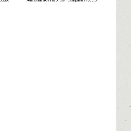
oduto
Adicionar aos Favoritos
Comparar Produto