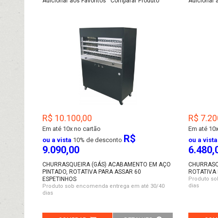
Adicionar aos Favoritos
Comparar Produto
Adicionar 
R$ 10.100,00
R$ 7.20
Em até
10x no cartão
Em até
10x
R$
ou a vista
10% de desconto
ou a vista
9.090,00
6.480,
CHURRASQUEIRA (GÁS) ACABAMENTO EM AÇO
CHURRASQ
PINTADO, ROTATIVA PARA ASSAR 60
ROTATIVA 
ESPETINHOS
Produto so
dias
Produto sob encomenda entrega em até 30/40
dias