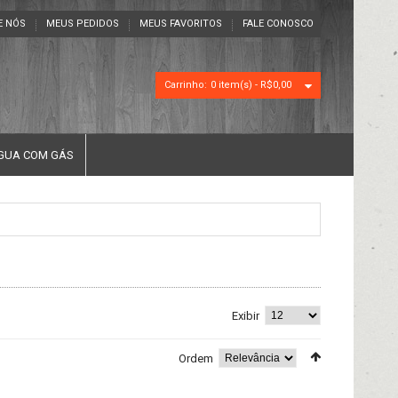
E NÓS
MEUS PEDIDOS
MEUS FAVORITOS
FALE CONOSCO
Carrinho:
0 item(s) -
R$0,00
GUA COM GÁS
Exibir
Ordem