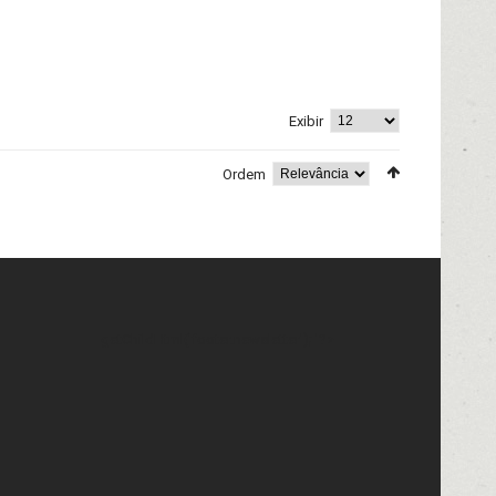
Exibir
Ordem
getChildHtml('footer.newsletter'); '?>