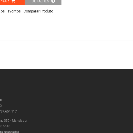
PRAR
DETALHES
aos Favoritos
Comparar Produto
ME
0
87.654.117
a, 330 - Mandaqui
407-140
ra marcada)