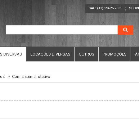
SAC: (11) 99626-2331
SOBR
S DIVERSAS
LOCAÇÕES DIVERSAS
OUTROS
PROMOÇÕES
Á
hos
>
Com sistema rotativo