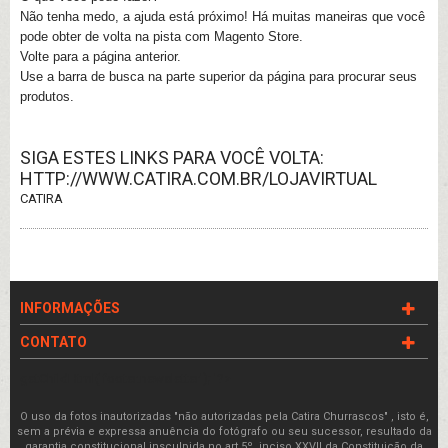
Não tenha medo, a ajuda está próximo! Há muitas maneiras que você
pode obter de volta na pista com Magento Store.
Volte para a página anterior.
Use a barra de busca na parte superior da página para procurar seus
produtos.
SIGA ESTES LINKS PARA VOCÊ VOLTA:
HTTP://WWW.CATIRA.COM.BR/LOJAVIRTUAL
CATIRA
INFORMAÇÕES
CONTATO
getChildHtml('footer.newsletter'); '?>
O uso da fotos inautorizadas "não autorizadas pela Catira Churrascos" , isto é,
sem a prévia e expressa anuência do fotógrafo ou seu sucessor, resultado da
garantia constitucional insculpida no art.5º, inciso XXVII da Constituição da