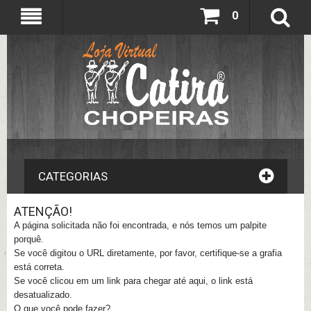
0
CATEGORIAS
ATENÇÃO!
A página solicitada não foi encontrada, e nós temos um palpite
porquê.
Se você digitou o URL diretamente, por favor, certifique-se a grafia
está correta.
Se você clicou em um link para chegar até aqui, o link está
desatualizado.
O que você pode fazer?