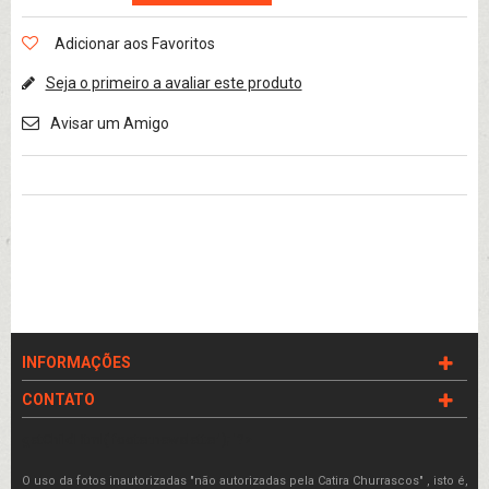
Adicionar aos Favoritos
Seja o primeiro a avaliar este produto
Avisar um Amigo
INFORMAÇÕES
CONTATO
getChildHtml('footer.newsletter'); '?>
O uso da fotos inautorizadas "não autorizadas pela Catira Churrascos" , isto é,