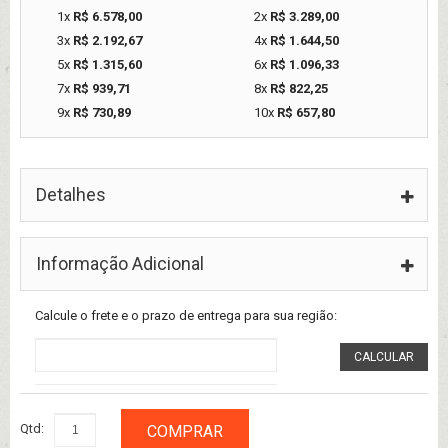
1x
R$ 6.578,00
2x
R$ 3.289,00
3x
R$ 2.192,67
4x
R$ 1.644,50
5x
R$ 1.315,60
6x
R$ 1.096,33
7x
R$ 939,71
8x
R$ 822,25
9x
R$ 730,89
10x
R$ 657,80
Detalhes
Informação Adicional
Calcule o frete e o prazo de entrega para sua região:
CALCULAR
Qtd:
COMPRAR